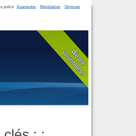
la police
Augmenter
Réinitialiser
Diminuer
clés : :