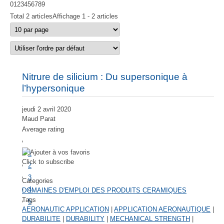
0
1
2
3
4
5
6
7
8
9
Total
2 articles
Affichage
1 - 2 articles
Nitrure de silicium : Du supersonique à
l’hypersonique
jeudi 2 avril 2020
Maud Parat
Average rating
1
Click to subscribe
2
3
Categories
4
DOMAINES D'EMPLOI DES PRODUITS CERAMIQUES
Tags
5
AERONAUTIC APPLICATION
|
APPLICATION AERONAUTIQUE
|
DURABILITE
|
DURABILITY
|
MECHANICAL STRENGTH
|