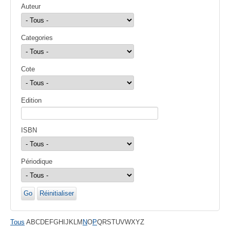
Auteur
Categories
Cote
Edition
ISBN
Périodique
Go
Réinitialiser
Tous
A
B
C
D
E
F
G
H
I
J
K
L
M
N
O
P
Q
R
S
T
U
V
W
X
Y
Z