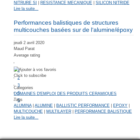
NITRURE SI
|
RESISTANCE MECANIQUE
|
SILICON NITRIDE
Lire la suite...
Performances balistiques de structures
multicouches basées sur de l’alumine/époxy
jeudi 2 avril 2020
Maud Parat
Average rating
1
Click to subscribe
2
3
Categories
4
DOMAINES D'EMPLOI DES PRODUITS CERAMIQUES
Tags
5
ALUMINA
|
ALUMINE
|
BALLISTIC PERFORMANCE
|
EPOXY
|
MULTICOUCHE
|
MULTILAYER
|
PERFORMANCE BALISTIQUE
Lire la suite...